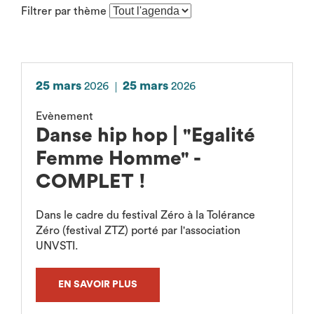
Filtrer par thème
(rechargement
de
la
page
après
25 mars
25 mars
2026
2026
sélection)
Evènement
Danse hip hop | "Egalité
Femme Homme" -
COMPLET !
Dans le cadre du festival Zéro à la Tolérance
Zéro (festival ZTZ) porté par l'association
UNVSTI.
EN SAVOIR PLUS