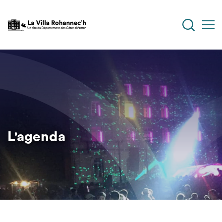
Aller
au
contenu
principal
L'agenda