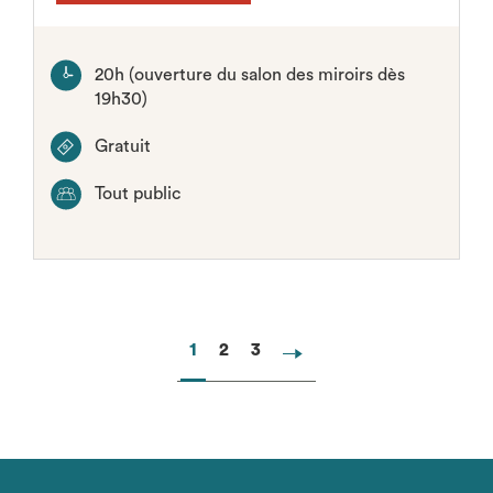
20h (ouverture du salon des miroirs dès
19h30)
Gratuit
Tout public
Page
1
Page
2
Page
3
Page
suivante