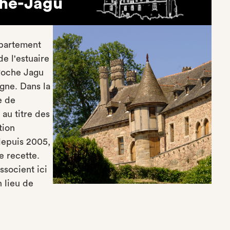
che-Jagu
épartement
e l'estuaire
Roche Jagu
gne. Dans la
e de
 au titre des
tion
depuis 2005,
e recette.
ssocient ici
 lieu de