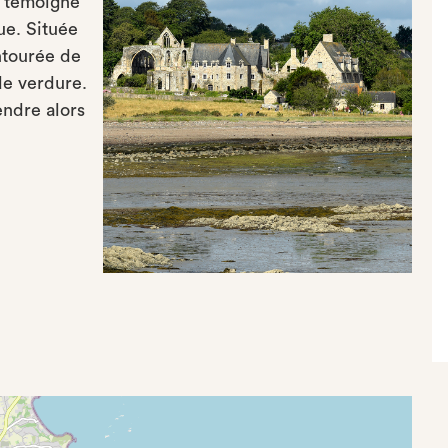
t témoigne
que. Située
entourée de
de verdure.
endre alors