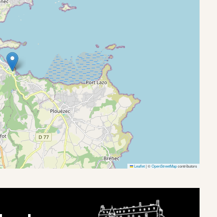
Leaflet
|
©
OpenStreetMap
contributors