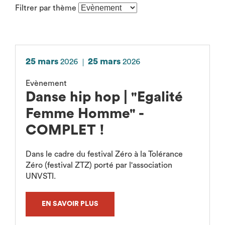
Filtrer par thème
(rechargement
de
la
page
après
25 mars
25 mars
2026
2026
sélection)
Evènement
Danse hip hop | "Egalité
Femme Homme" -
COMPLET !
Dans le cadre du festival Zéro à la Tolérance
Zéro (festival ZTZ) porté par l'association
UNVSTI.
EN SAVOIR PLUS